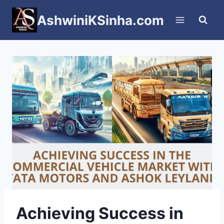
Skip
AshwiniKSinha.com
to
content
Achieving Success in