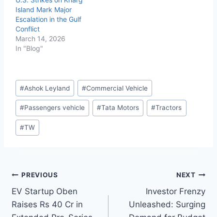
Island Mark Major
Escalation in the Gulf
Conflict
March 14, 2026
In "Blog"
Post
#
Ashok Leyland
#
Commercial Vehicle
Tags:
#
Passengers vehicle
#
Tata Motors
#
Tractors
#
TW
Post
PREVIOUS
NEXT
EV Startup Oben
Investor Frenzy
navigation
Raises Rs 40 Cr in
Unleashed: Surging