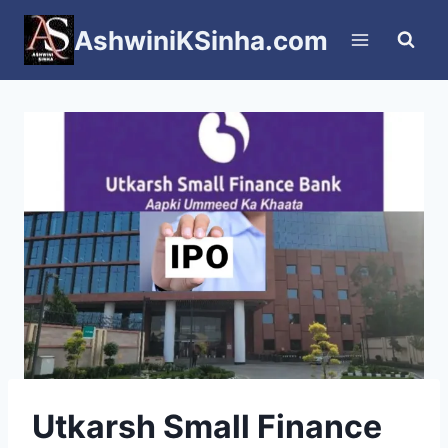
Skip
AshwiniKSinha.com
to
content
Utkarsh Small Finance