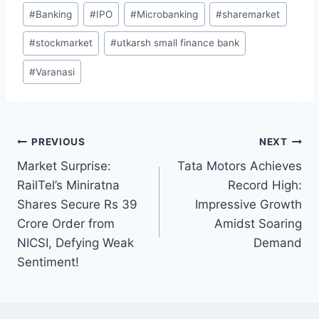
Post
#
Banking
#
IPO
#
Microbanking
#
sharemarket
Tags:
#
stockmarket
#
utkarsh small finance bank
#
Varanasi
Post
PREVIOUS
NEXT
Market Surprise:
Tata Motors Achieves
navigation
RailTel’s Miniratna
Record High:
Shares Secure Rs 39
Impressive Growth
Crore Order from
Amidst Soaring
NICSI, Defying Weak
Demand
Sentiment!